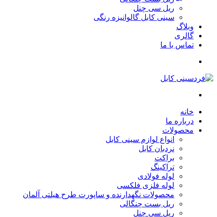
ریل سی چنل
سینی کابل گالوانیزه رنگی
وبلاگ
گالری
تماس با ما
خانه
درباره ما
محصولات
انواع لوازم سینی کابل
نردبان کابل
براکت
تراکینگ
لوله فولادی
لوله فلزی فلکسی
محصولات نگهدارنده و ساپورت طرح هیلتی آلمان
ریل بست چنگالی
ریل سی چنل