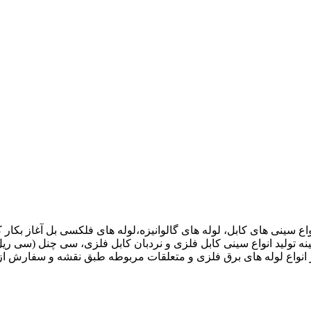
 فرد سینی کابل در سال 1387 با هدف تولید انواع سینی های کابل، لوله های گالوانیزه،لوله های 
ه های هیدرولیک و اتوماتیک (CNC) پیشرو در زمینه تولید انواع سینی کابل فلزی و نردبان کا